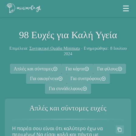
☰
98 Ευχές για Καλή Υγεία
Επιμέλεια:
Συντακτική Ομάδα Minimata
· Ενημερώθηκε: 8 Ιουλίου
2024
Απλές και σύντομες
Για κάρτα
Για φίλους
Για οικογένεια
Για συντρόφους
Για συνάδελφους
Απλές και σύντομες ευχές
Η παρέα σου είναι ότι καλύτερο έχω να
περιμένω! Να είσαι καλά και πάντα με