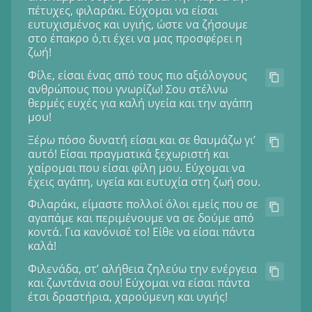
πέτυχες, φιλαράκι. Εύχομαι να είσαι
ευτυχισμένος και υγιής, ώστε να ζήσουμε
στο έπακρο ό,τι έχει να μας προσφέρει η
ζωή!
Φίλε, είσαι ένας από τους πιο αξιόλογους
ανθρώπους που γνωρίζω! Σου στέλνω
θερμές ευχές για καλή υγεία και την αγάπη
μου!
Ξέρω πόσο δυνατή είσαι και σε θαυμάζω γι’
αυτό! Είσαι πραγματικά ξεχωριστή και
χαίρομαι που είσαι φίλη μου. Εύχομαι να
έχεις αγάπη, υγεία και ευτυχία στη ζωή σου.
Φιλαράκι, είμαστε πολλοί όλοι εμείς που σε
αγαπάμε και περιμένουμε να σε δούμε από
κοντά. Για κανόνισέ το! Είθε να είσαι πάντα
καλά!
Φιλενάδα, στ’ αλήθεια ζηλεύω την ενέργεια
και ζωντάνια σου! Εύχομαι να είσαι πάντα
έτσι δραστήρια, χαρούμενη και υγιής!