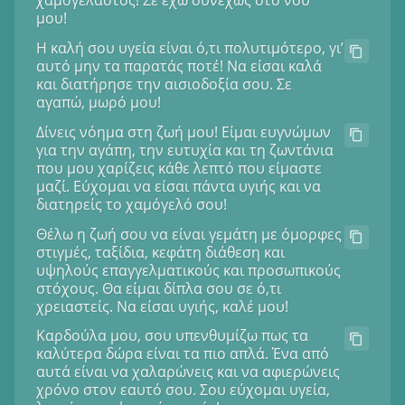
χαμογελαστός! Σε έχω συνεχώς στο νου
μου!
Η καλή σου υγεία είναι ό,τι πολυτιμότερο, γι’
αυτό μην τα παρατάς ποτέ! Να είσαι καλά
και διατήρησε την αισιοδοξία σου. Σε
αγαπώ, μωρό μου!
Δίνεις νόημα στη ζωή μου! Είμαι ευγνώμων
για την αγάπη, την ευτυχία και τη ζωντάνια
που μου χαρίζεις κάθε λεπτό που είμαστε
μαζί. Εύχομαι να είσαι πάντα υγιής και να
διατηρείς το χαμόγελό σου!
Θέλω η ζωή σου να είναι γεμάτη με όμορφες
στιγμές, ταξίδια, κεφάτη διάθεση και
υψηλούς επαγγελματικούς και προσωπικούς
στόχους. Θα είμαι δίπλα σου σε ό,τι
χρειαστείς. Να είσαι υγιής, καλέ μου!
Καρδούλα μου, σου υπενθυμίζω πως τα
καλύτερα δώρα είναι τα πιο απλά. Ένα από
αυτά είναι να χαλαρώνεις και να αφιερώνεις
χρόνο στον εαυτό σου. Σου εύχομαι υγεία,