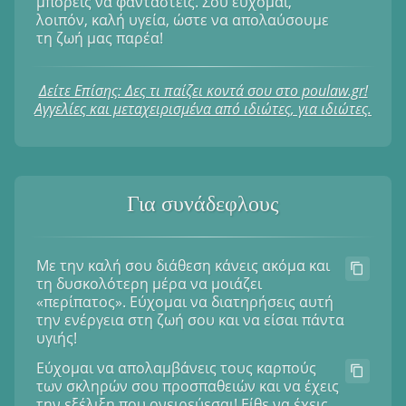
μπορείς να φανταστείς. Σου εύχομαι,
λοιπόν, καλή υγεία, ώστε να απολαύσουμε
τη ζωή μας παρέα!
Δείτε Επίσης: Δες τι παίζει κοντά σου στο poulaw.gr!
Αγγελίες και μεταχειρισμένα από ιδιώτες, για ιδιώτες.
Για συνάδεφλους
Με την καλή σου διάθεση κάνεις ακόμα και
τη δυσκολότερη μέρα να μοιάζει
«περίπατος». Εύχομαι να διατηρήσεις αυτή
την ενέργεια στη ζωή σου και να είσαι πάντα
υγιής!
Εύχομαι να απολαμβάνεις τους καρπούς
των σκληρών σου προσπαθειών και να έχεις
την εξέλιξη που ονειρεύεσαι! Είθε να έχεις