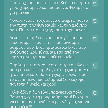
Προσεύχομαι συνεχώς στο Θεό να σε κρατά
γερό, χαρούμενο και αισιόδοξο. Φιλαράκια
για μια ζωή….
Φιλαράκι μου, εύχομαι να διατηρείς πάντα
την πίστη, την ψυχραιμία και το χαμόγελό
σου. Είθε να είσαι υγιής και ευτυχισμένος!
Λένε πως οι φίλοι είναι η οικογένεια που
επιλέγουμε… Εσύ, τότε, είσαι σίγουρα
αδερφός μου! Ένας πραγματικά δικός μου
άνθρωπος. Σου εύχομαι μέσα από την
καρδιά μου υγεία και κάθε ευτυχία!
Παρότι μου τη δίνουν στα νεύρα οι πλάκες
που μου κάνεις, ομολογώ ότι η ζωή μου θα
ήταν απίστευτα βαρετή χωρίς εσένα. Είσαι
το αγαπημένο μου φιλαράκι! Σου εύχομαι
παντοτινή υγεία και χαρά!
Φιλενάδα, η ζωή είναι πραγματικά πολύ
βαρετή χωρίς τη μουρμούρα σου! Εύχομαι
να είσαι πάντα υγιής και με ενέργεια, για να
με πρήζεις!!!