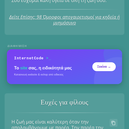
Σου εύχομαι καλή υγεία σε όλη τη ζωή σου.
Δείτε Επίσης: 98 Όμορφοι αποχαιρετισμοί για κηδεία ή
μνημόσυνο
ΔΙΑΦΉΜΙΣΗ
Ευχές για φίλους
Η ζωή μας είναι καλύτερη όταν την
απολαμβάνουμε με παρέα. Την παρέα την