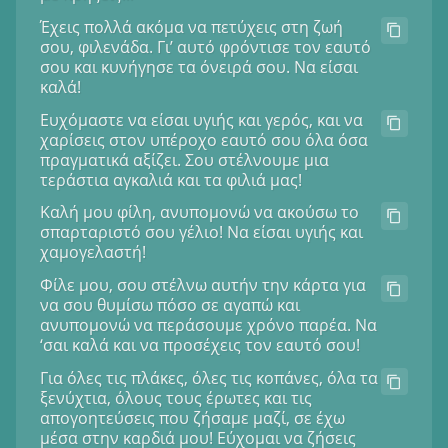
Έχεις πολλά ακόμα να πετύχεις στη ζωή
σου, φιλενάδα. Γι’ αυτό φρόντισε τον εαυτό
σου και κυνήγησε τα όνειρά σου. Να είσαι
καλά!
Ευχόμαστε να είσαι υγιής και γερός, και να
χαρίσεις στον υπέροχο εαυτό σου όλα όσα
πραγματικά αξίζει. Σου στέλνουμε μια
τεράστια αγκαλιά και τα φιλιά μας!
Καλή μου φίλη, ανυπομονώ να ακούσω το
σπαρταριστό σου γέλιο! Να είσαι υγιής και
χαμογελαστή!
Φίλε μου, σου στέλνω αυτήν την κάρτα για
να σου θυμίσω πόσο σε αγαπώ και
ανυπομονώ να περάσουμε χρόνο παρέα. Να
‘σαι καλά και να προσέχεις τον εαυτό σου!
Για όλες τις πλάκες, όλες τις κοπάνες, όλα τα
ξενύχτια, όλους τους έρωτες και τις
απογοητεύσεις που ζήσαμε μαζί, σε έχω
μέσα στην καρδιά μου! Εύχομαι να ζήσεις