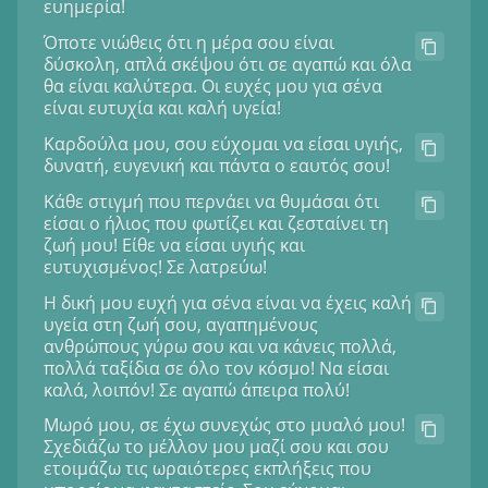
ευημερία!
Όποτε νιώθεις ότι η μέρα σου είναι
δύσκολη, απλά σκέψου ότι σε αγαπώ και όλα
θα είναι καλύτερα. Οι ευχές μου για σένα
είναι ευτυχία και καλή υγεία!
Καρδούλα μου, σου εύχομαι να είσαι υγιής,
δυνατή, ευγενική και πάντα ο εαυτός σου!
Κάθε στιγμή που περνάει να θυμάσαι ότι
είσαι ο ήλιος που φωτίζει και ζεσταίνει τη
ζωή μου! Είθε να είσαι υγιής και
ευτυχισμένος! Σε λατρεύω!
Η δική μου ευχή για σένα είναι να έχεις καλή
υγεία στη ζωή σου, αγαπημένους
ανθρώπους γύρω σου και να κάνεις πολλά,
πολλά ταξίδια σε όλο τον κόσμο! Να είσαι
καλά, λοιπόν! Σε αγαπώ άπειρα πολύ!
Μωρό μου, σε έχω συνεχώς στο μυαλό μου!
Σχεδιάζω το μέλλον μου μαζί σου και σου
ετοιμάζω τις ωραιότερες εκπλήξεις που