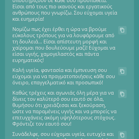
υποστηρίζουν σε κάθε σου προσπάθεια.
Είσαι από τους πιο ικανούς και εργατικούς
ανθρώπους που γνωρίζω. Σου εύχομαι υγεία
και ευημερία!
Νομίζω πως έχει έρθει η ώρα να βρούμε
εύκολους τρόπους για να λουφάρουμε από
τη δουλειά… Είσαι απίστευτη μορφή και
χαίρομαι που δουλεύουμε μαζί! Εύχομαι να
είσαι υγιής, χαμογελαστός και πάντα
ευρηματικός!
Καλή υγεία, φαντασία και έμπνευση σου
εύχομαι για να πραγματοποιήσεις κάθε σου
όνειρο, επαγγελματικό και προσωπικό!
Καθώς τρέχεις και αγωνιάς όλη μέρα για να
δίνεις τον καλύτερό σου εαυτό σε όλα,
θυμήσου ότι χρειάζεσαι και ξεκούραση,
ώστε να παραμένεις υγιής και να μπορείς να
επιτυγχάνεις ακόμη υψηλότερους στόχους.
Φρόντιζε τον εαυτό σου!
Συνάδελφε, σου εύχομαι υγεία, ευτυχία και