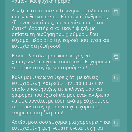
λοιπόν, και ψυχική ηρεμία!
Δεν ξέρω από που να ξεκινήσω με όλα αυτά
που νιώθω για σένα… Είσαι ένας άνθρωπος
έξυπνος και τίμιος, μια γυναίκα πιστή και
δοτική, δραστήρια και ικανή ψυχή, με
απίστευτη αίσθηση του χιούμορ… Σου
εύχομαι μέσα από την καρδιά μου υγεία και
ευτυχία στη ζωή σου!
Είσαι η λιακάδα μου και ο λόγος να
χαμογελώ! Σε αγαπώ τόσο πολύ! Εύχομαι να
είσαι πάντα υγιής και χαρούμενη!
Καλέ μου, θέλω να ξέρεις ότι με κάνεις
ευτυχισμένη. Λατρεύω τον τρόπο με τον
οποίο υποστηρίζεις τις επιλογές μου και
χαίρομαι που έχω δίπλα μου έναν άνθρωπο
να με φροντίζει με τόση αγάπη. Εύχομαι να
είσαι πάντα υγιής και να έχεις χαρά και
ευημερία στη ζωή σου!
Αστέρι μου, σου εύχομαι μια χαρούμενη και
ευτυχισμένη ζωή, γεμάτη υγεία, τύχη και