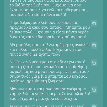
Τίποτε δε μπόρεσε να σε καταβάλει σε όλο
το διάβα της ζωής σου. Εύχομαι να σου
έχουμε μοιάσει λίγο εγώ και η αδερφή μου,
μανούλα. Να είσαι πάντα καλά!
Παραδόξως, μου λείπουν τα κρύα και
πραγματικά κακά σου αστεία… Μπαμπά, μου
λείπεις πολύ! Εύχομαι να είσαι πάντα γερός,
δυνατός και να διατηρείς το χιούμορ σου!
Αδερφούλα, σου στέλνω αμέτρητες αγκαλιές
και πολλά, πολλά φιλιά. Εύχομαι να είσαι
πάντα υγιής! Σε αγαπώ πολύ!
Νιώθω κενό μέσα μου όταν δεν έχω κοντά
μου τη ζεστή σου αγκαλιά και την αίσθηση
ασφάλειας που μου προσφέρεις. Είσαι τόσο
σημαντικός για μένα μπαμπά! Σου εύχομαι
υγεία και ηρεμία στη ζωή σου!
Μανούλα μου, και μόνο που σε σκέφτομαι
χαμογελώ και νιώθω ηρεμία. Σε αγαπώ πολύ!
Σου εύχομαι υγεία, χαρά και ευτυχία.
Αδερφούλα, πιο χαμογελαστή και παιδική