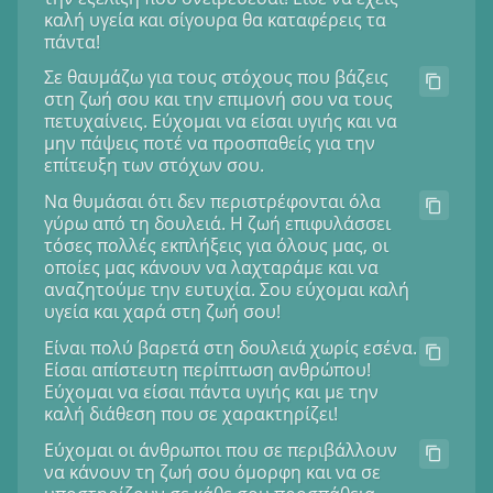
καλή υγεία και σίγουρα θα καταφέρεις τα
πάντα!
Σε θαυμάζω για τους στόχους που βάζεις
στη ζωή σου και την επιμονή σου να τους
πετυχαίνεις. Εύχομαι να είσαι υγιής και να
μην πάψεις ποτέ να προσπαθείς για την
επίτευξη των στόχων σου.
Να θυμάσαι ότι δεν περιστρέφονται όλα
γύρω από τη δουλειά. Η ζωή επιφυλάσσει
τόσες πολλές εκπλήξεις για όλους μας, οι
οποίες μας κάνουν να λαχταράμε και να
αναζητούμε την ευτυχία. Σου εύχομαι καλή
υγεία και χαρά στη ζωή σου!
Είναι πολύ βαρετά στη δουλειά χωρίς εσένα.
Είσαι απίστευτη περίπτωση ανθρώπου!
Εύχομαι να είσαι πάντα υγιής και με την
καλή διάθεση που σε χαρακτηρίζει!
Εύχομαι οι άνθρωποι που σε περιβάλλουν
να κάνουν τη ζωή σου όμορφη και να σε