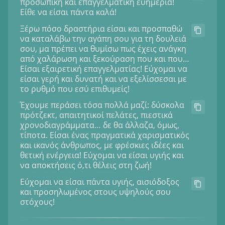
προσωπική και επαγγελματική ευημερία!
Είθε να είσαι πάντα καλά!
Ξέρω πόσο δραστήρια είσαι και προσπαθώ
να καταλάβω την αγάπη σου για τη δουλειά
σου, μα πρέπει να θυμίσω πως έχεις ανάγκη
από χαλάρωση και ξεκούραση που και που…
Είσαι εξαιρετική επαγγελματίας! Εύχομαι να
είσαι γερή και δυνατή και να εξελίσσεσαι με
το ρυθμό που εσύ επιθυμείς!
Έχουμε περάσει τόσα πολλά μαζί: δύσκολα
πρότζεκτ, απαιτητικοί πελάτες, πιεστικά
χρονοδιαγράμματα… δε θα άλλαζα, όμως,
τίποτα. Είσαι ένας πραγματικά χαρισματικός
και ικανός άνθρωπος, με φρέσκιες ιδέες και
θετική ενέργεια! Εύχομαι να είσαι υγιής και
να αποκτήσεις ό,τι θέλεις στη ζωή!
Εύχομαι να είσαι πάντα υγιής, αισιόδοξος
και προσηλωμένος στους υψηλούς σου
στόχους!